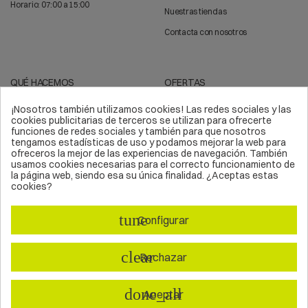
Horario: 07:00 a 15:00
Nuestras tiendas
Contacta con nosotros
QUÉ HACEMOS
OFERTAS
¡Nosotros también utilizamos cookies! Las redes sociales y las
Trabajos verticales
Arnés de seguridad
cookies publicitarias de terceros se utilizan para ofrecerte
funciones de redes sociales y también para que nosotros
Líneas de vida
Sistemas anticaídas
tengamos estadísticas de uso y podamos mejorar la web para
ofreceros la mejor de las experiencias de navegación. También
Epis
Kits de seguridad
usamos cookies necesarias para el correcto funcionamiento de
la página web, siendo esa su única finalidad. ¿Aceptas estas
Equipos de protección
Material deportivo
cookies?
Equipos verticales
Soluciones en altura
tune
Asesoramiento en altura
Escalada
Configurar
Formación
Equipamientos
clear
Rechazar
Nuestro horario es de 7:00 a 15:00
done_all
Aceptar
© 2023 VERTIPROTECT