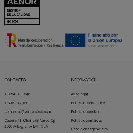
CONTACTO
INFORMACIÓN
+34 941 433 542
Aviso legal
+34 691 479 201
Política de privacidad
comercial@vertiprotect.com
Política de cookies
Cadena 41 (Oficina) Bº Varea, Cp
Política de empresa
26006 - Logroño - LA RIOJA
Condiciones generales