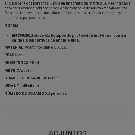
anclaje para dos personas. Se fija en un tornillo de métrica 16 y es indicada
para ser instalada sobre forjados de hormigón, estructuras metálicas. etc ...
Debe instalarse con una placa informativa para inspecciones que se
suministra por separado.
NORMA:
EN 795:2012 clase A1: Equipos de protección individual contra
caídas. Dispositivos de anclaje fijos.
MATERIAL:
Acero inoxidable AISI316.
PESO:
255 g.
RESISTENCA:
25 kN.
MÉTRICA:
16 mm.
DIÁMETRO DE VARILLA:
14 mm.
VIDA ÚTIL:
Ilimitada.
NÚMERO DE USUARIOS:
2 personas.
ADJUNTOS