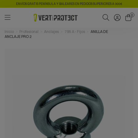
ENVÍOS GRATIS PENÍNSULA Y BALEARES EN PEDIDOS SUPERIORES A 300€
0
Inicio
Profesional
Anclajes
795 A - Fijos
ANILLA DE
ANCLAJE PRO 2