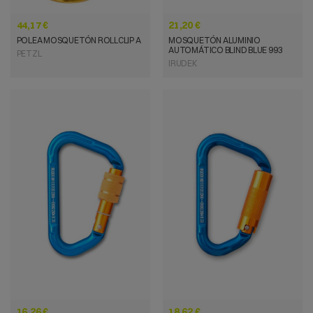
44,17 €
21,20 €
POLEA MOSQUETÓN ROLLCLIP A
MOSQUETÓN ALUMINIO
AUTOMÁTICO BLIND BLUE 993
PETZL
IRUDEK
VISTA RÁPIDA
VISTA RÁPIDA
16,26 €
18,62 €