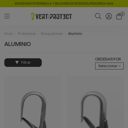
ENVÍOS GRATIS PENÍNSULA Y BALEARES EN PEDIDOS SUPERIORES A 300€
0
Inicio
Profesional
Mosquetones
Aluminio
ALUMINIO
ORDENAR POR
Filtrar
Seleccionar
VISTA RÁPIDA
VISTA RÁPIDA