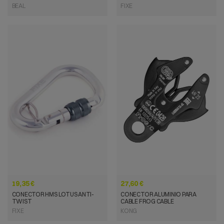
BEAL
FIXE
VISTA RÁPIDA
VISTA RÁPIDA
19,35 €
27,60 €
CONECTOR HMS LOTUS ANTI-
CONECTOR ALUMINIO PARA
TWIST
CABLE FROG CABLE
FIXE
KONG