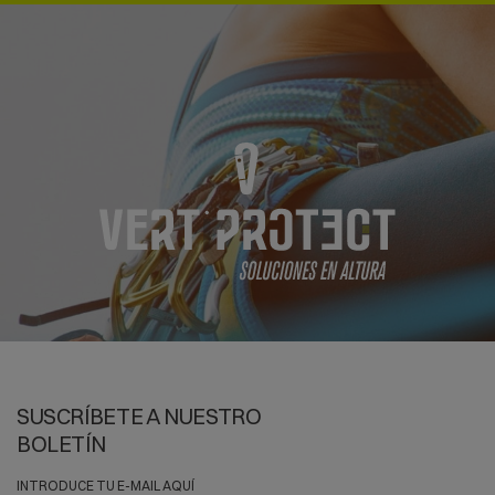
deformaciones.
De hecho, conviene saber que la principal causa de rotura de
un
Mosquetón
es la palanca que hace con un borde. Recordar que
algunos Fabricantes otorgan a sus
Mosquetones
una vida útil de 10 años.
Mosquetones
de las mejores
Marcas
y al mejor precio.
Envíos 24/72
Horas
en Península e Islas Baleares.
SUSCRÍBETE A NUESTRO
BOLETÍN