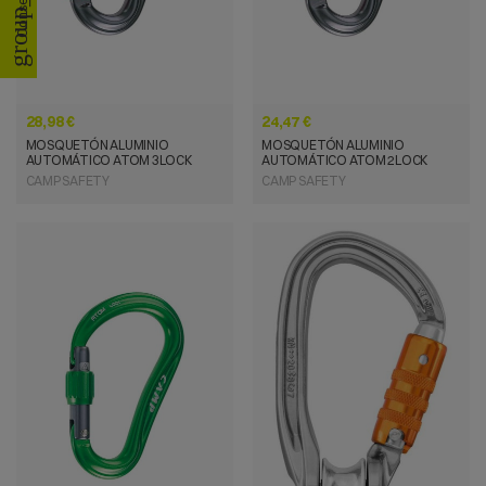
group_work
28,98 €
24,47 €
MOSQUETÓN ALUMINIO
MOSQUETÓN ALUMINIO
AUTOMÁTICO ATOM 3LOCK
AUTOMÁTICO ATOM 2LOCK
CAMP SAFETY
CAMP SAFETY
VISTA RÁPIDA
VISTA RÁPIDA