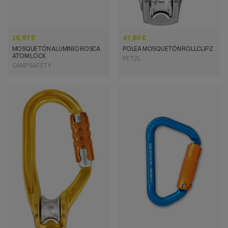
16,87 €
47,80 €
MOSQUETÓN ALUMINIO ROSCA
POLEA MOSQUETÓN ROLLCLIP Z
ATOM LOCK
PETZL
CAMP SAFETY
VISTA RÁPIDA
VISTA RÁPIDA