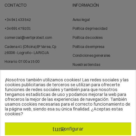
CONTACTO
INFORMACIÓN
+34 941 433 542
Aviso legal
+34 691 479 201
Política de privacidad
comercial@vertiprotect.com
Política de cookies
Cadena 41 (Oficina) Bº Varea, Cp
Política de empresa
26006 - Logroño - LA RIOJA
Condiciones generales
Horario: 07:00 a 15:00
Nuestras tiendas
Contacta con nosotros
¡Nosotros también utilizamos cookies! Las redes sociales y las
cookies publicitarias de terceros se utilizan para ofrecerte
funciones de redes sociales y también para que nosotros
tengamos estadísticas de uso y podamos mejorar la web para
QUÉ HACEMOS
OFERTAS
ofreceros la mejor de las experiencias de navegación. También
usamos cookies necesarias para el correcto funcionamiento de
la página web, siendo esa su única finalidad. ¿Aceptas estas
Trabajos verticales
Arnés de seguridad
cookies?
Líneas de vida
Sistemas anticaídas
tune
Configurar
Epis
Kits de seguridad