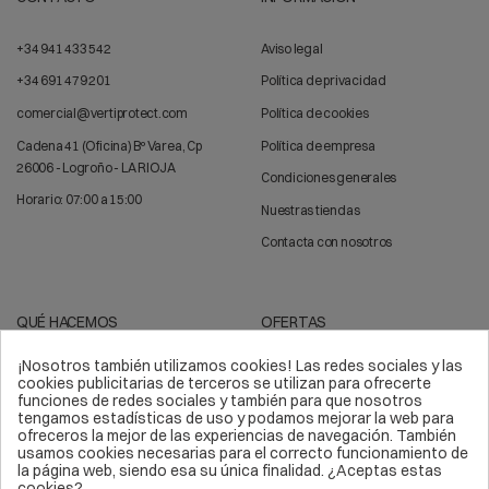
+34 941 433 542
Aviso legal
+34 691 479 201
Política de privacidad
comercial@vertiprotect.com
Política de cookies
Cadena 41 (Oficina) Bº Varea, Cp
Política de empresa
26006 - Logroño - LA RIOJA
Condiciones generales
Horario: 07:00 a 15:00
Nuestras tiendas
Contacta con nosotros
QUÉ HACEMOS
OFERTAS
¡Nosotros también utilizamos cookies! Las redes sociales y las
Trabajos verticales
Arnés de seguridad
cookies publicitarias de terceros se utilizan para ofrecerte
funciones de redes sociales y también para que nosotros
Líneas de vida
Sistemas anticaídas
tengamos estadísticas de uso y podamos mejorar la web para
ofreceros la mejor de las experiencias de navegación. También
Epis
Kits de seguridad
usamos cookies necesarias para el correcto funcionamiento de
la página web, siendo esa su única finalidad. ¿Aceptas estas
Equipos de protección
Material deportivo
cookies?