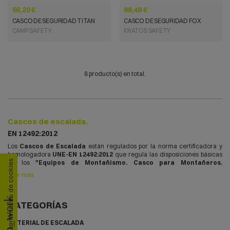
56,20 €
98,49 €
CASCO DE SEGURIDAD TITAN
CASCO DE SEGURIDAD FOX
CAMP SAFETY
KRATOS SAFETY
8 producto(s) en total.
Cascos de escalada.
EN 12492:2012
Los
Cascos de Escalada
están regulados por la norma certificadora y
homologadora
UNE-EN 12492:2012
que regula las disposiciones básicas
Consentimiento de cookies
de los
"Equipos de Montañismo. Casco para Montañeros.
Requisitos de seguridad y métodos de ensayo"
.
Leer más
Los
Cascos de Escaldada
garantizan una protección absoluta al usuario
en caso de caída de la persona o de objetos. Son cascos que destacan por
group_work
su ligereza, robustez y confort.
CATEGORÍAS
Conforme a al norma
los
deben
UNE-EN 12492:2012
Cascos de Escalada
seguir unos criterios y requisitos:
MATERIAL DE ESCALADA