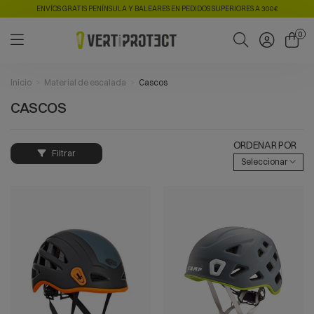
ENVÍOS GRATIS PENÍNSULA Y BALEARES EN PEDIDOS SUPERIORES A 300€
0
Inicio
Material de escalada
Cascos
CASCOS
ORDENAR POR
Filtrar
Seleccionar
VISTA RÁPIDA
VISTA RÁPIDA