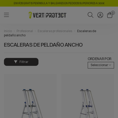
ENVÍOS GRATIS PENÍNSULA Y BALEARES EN PEDIDOS SUPERIORES A 300€
0
Inicio
Profesional
Escaleras profesionales
Escaleras de
peldaño ancho
ESCALERAS DE PELDAÑO ANCHO
ORDENAR POR
Filtrar
Seleccionar
VISTA RÁPIDA
VISTA RÁPIDA