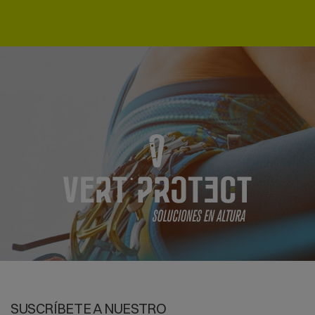
Escaleras telesteps
Escaleras ultra compactas
Escaleras especiales
Taburetes industriales
Descubre nuestra amplia gama de
e
scaleras
profesionales
diseñadas
con los mejores materiales y conforme a la normativa europea vigente, para
las diferentes circunstancias y riesgos, con el fin de garantizar la mejor
seguridad del trabajador.
Marcas:
SVELT
Escaleras
profesionales
de la mejor calidad y prestaciones t sobre
todo, al mejor precio.
Envíos 24/72 Horas en Península e Islas
Baleares.
SUSCRÍBETE A NUESTRO