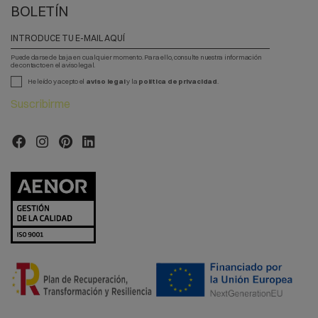
BOLETÍN
Puede darse de baja en cualquier momento. Para ello, consulte nuestra información
de contacto en el aviso legal.
He leído y acepto el
aviso legal
y la
política de privacidad
.
Suscribirme