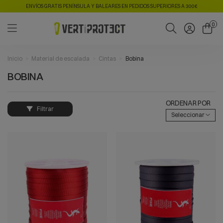
ENVÍOS GRATIS PENÍNSULA Y BALEARES EN PEDIDOS SUPERIORES A 300€
0
Inicio
Material de escalada
Cintas
Bobina
BOBINA
ORDENAR POR
Filtrar
Seleccionar
VISTA RÁPIDA
VISTA RÁPIDA