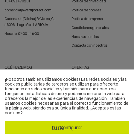
+34 691 479 201
Política de privacidad
comercial@vertiprotect.com
Política de cookies
Cadena 41 (Oficina) Bº Varea, Cp
Política de empresa
26006 - Logroño - LA RIOJA
Condiciones generales
Horario: 07:00 a 15:00
Nuestras tiendas
Contacta con nosotros
QUÉ HACEMOS
OFERTAS
¡Nosotros también utilizamos cookies! Las redes sociales y las
Trabajos verticales
Arnés de seguridad
cookies publicitarias de terceros se utilizan para ofrecerte
funciones de redes sociales y también para que nosotros
Líneas de vida
Sistemas anticaídas
tengamos estadísticas de uso y podamos mejorar la web para
ofreceros la mejor de las experiencias de navegación. También
Epis
Kits de seguridad
usamos cookies necesarias para el correcto funcionamiento de
la página web, siendo esa su única finalidad. ¿Aceptas estas
Equipos de protección
Material deportivo
cookies?
Equipos verticales
Soluciones en altura
tune
Asesoramiento en altura
Escalada
Configurar