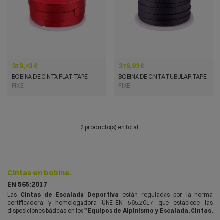
319,43 €
379,93 €
BOBINA DE CINTA FLAT TAPE
BOBINA DE CINTA TUBULAR TAPE
FIXE
FIXE
2 producto(s) en total.
Cintas en bobina.
EN 565:2017
Las
Cintas de Escalada Deportiva
están reguladas por la norma
certificadora y homologadora UNE-EN 565:2017 que establece las
disposiciones básicas en los
"Equipos de Alpinismo y Escalada.
Cintas
.
Requisitos de seguridad y
métodos
de ensayo".