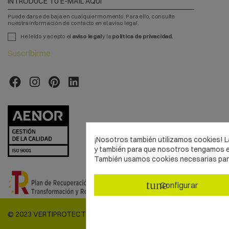
Puede darse de baja en cualquier momento. Para ello, consulte
nuestra información de contacto en el aviso legal.
He leído y acepto el
aviso legal
y la
política de privacidad
.
Suscribirme
¡Nosotros también utilizamos cookies! La
y también para que nosotros tengamos es
También usamos cookies necesarias para 
tune
Configurar
© 2023 VERTIPROTECT