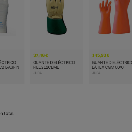
 RÁPIDA
VISTA RÁPIDA
VISTA RÁPID
37,46 €
145,93 €
ÉCTRICO
GUANTE DIELÉCTRICO
GUANTE DIELÉCTRIC
CB BASPIN
PIEL 212CEML
LÁTEX CGM 00/0
JUBA
JUBA
n total.