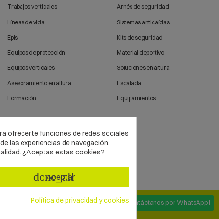
Trabajos verticales
Arnés de seguridad
Líneas de vida
Sistemas anticaídas
Epis
Kits de seguridad
Equipos de protección
Material deportivo
Equipos verticales
Soluciones en altura
Asesoramiento en altura
Escalada
Formación
Equipamientos
ara ofrecerte funciones de redes sociales
de las experiencias de navegación.
nalidad. ¿Aceptas estas cookies?
done_all
Aceptar
Política de privacidad y cookies
¡Contáctanos por WhatsApp!
DESARROLLADO CON
SDi