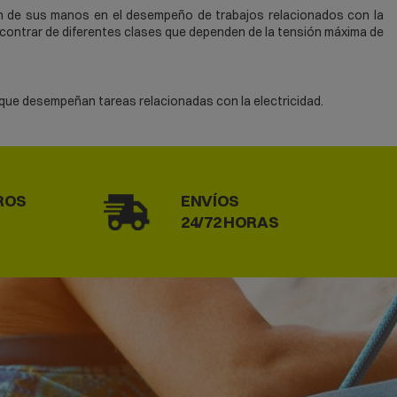
ión de sus manos en el desempeño de trabajos relacionados con la
ncontrar de diferentes clases que dependen de la tensión máxima de
que desempeñan tareas relacionadas con la electricidad.
malmente en látex o en goma, se evita la posibilidad de sufrir daños
ada. Estos
guantes dieléctricos
deben elegirse en función de su
ROS
ENVÍOS
24/72 HORAS