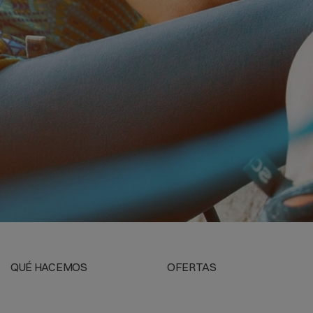
ard Specification for Rubber Insulating Gloves), esta norma
 guante de cuero.
icio.
así como de otros equipos de protección de goma.
r un amplio catálogo de protección manual:
rrecto es comprobar que se encuentran en perfecto estado de
 el deterioro prematuro, no guardarlos en lugares donde exista
 de almacenaje no debe tener excesiva humedad, no limpiar los
tróleo, polvo para bebes, crema de manos, etc.
n un sobre guante de cuero, de esta manera protege al guante
QUÉ HACEMOS
OFERTAS
sto, uno de nuestros especialistas te brindará su ayuda.