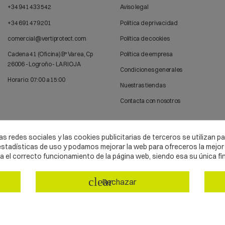
+34 941 433 542
Aviso legal
+34 691 479 201
Política de privacidad
comercial@vertiprotect.com
Política de cookies
Cadena 41 (Oficina) Bº Varea, Cp
Política de empresa
26006 - Logroño - LA RIOJA
Condiciones generales
Horario: 07:00 a 15:00
Nuestras tiendas
Contacta con nosotros
s redes sociales y las cookies publicitarias de terceros se utilizan p
tadísticas de uso y podamos mejorar la web para ofreceros la mejor 
el correcto funcionamiento de la página web, siendo esa su única fi
clear
Rechazar