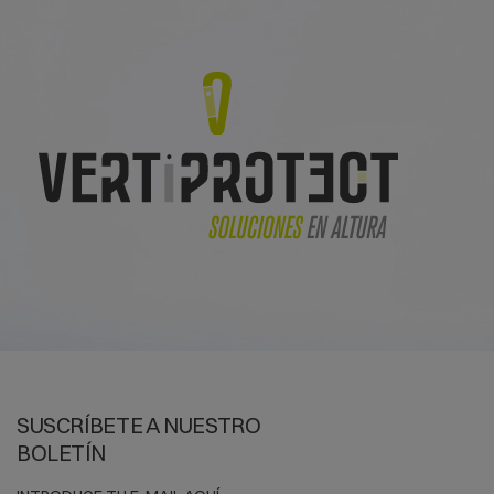
Los
guantes d
establece los 
NORMAS:
- Norma ASTM F
- Norma ASTM F
- Norma ASTM F
Contamos con u
TIPOS DE G
Es importante v
conservación, 
Los guantes di
temperatura ext
guantes con ni
Así mismo, es
dieléctrico de
SUSCRÍBETE A NUESTRO
¿Tienes alguna
BOLETÍN