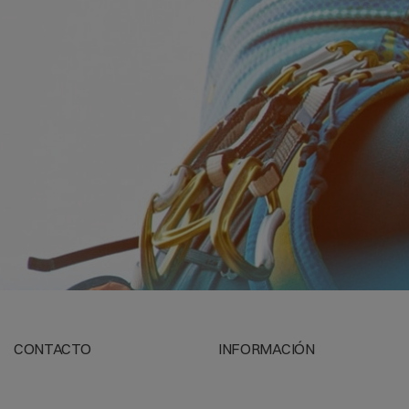
ieléctricos
deben estar certificados para la Norma ASTM D120 (Stand
requerimientos técnicos y de manufactura para el guante de goma.
696 establece los requerimientos técnicos y de manufactura para el
496 especifica los requerimientos que necesitan los guantes en serv
1236 es una guía para la inspección visual de los guantes, mangas, 
na línea especializada en protección laboral, donde podrás encontra
UANTES DIELÉCTRICOS:
erificar los
guantes dieléctricos
antes y después de su uso, lo co
inspeccionando su superficie.
eléctricos deben estar almacenados en lugares adecuados para evitar
rema, no deben estar en contacto con la luz directa del sol, el lugar
nguna sustancia aceitosa, no mezclar con productos derivados del pe
tos
guantes dieléctricos
en algunas ocasiones deben ser usados co
 resistencias o impactos mecánicos.
CONTACTO
INFORMACIÓN
 duda sobre los guantes dieléctricos? Déjanos un comentario y con gu