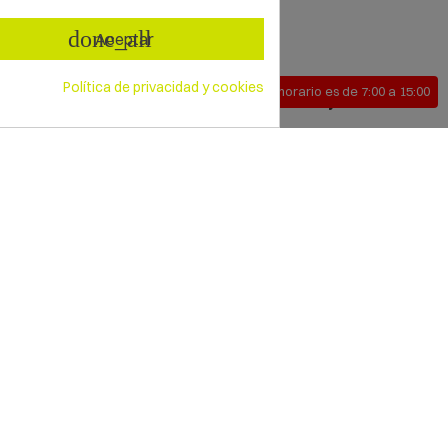
done_all
Aceptar
idual contra caídas de altura. Conectores.
Política de privacidad y cookies
Nuestro horario es de 7:00 a 15:00
calada. Mosquetones. Requisitos de seguridad y métodos de