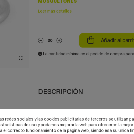
MOSQUETONES
Leer más detalles
Añadir al carri
La cantidad mínima en el pedido de compra para
DESCRIPCIÓN
Mosquetón de acero.
s redes sociales y las cookies publicitarias de terceros se utilizan p
Mosquetón simétrico de acero de cierre ros
tadísticas de uso y podamos mejorar la web para ofreceros la mejor 
el correcto funcionamiento de la página web, siendo esa su única fi
Apertura 16 mm.