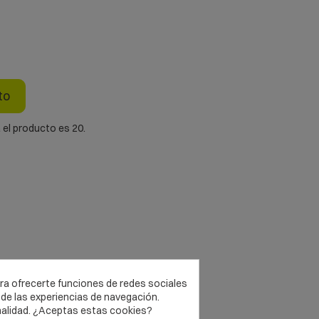
to
 el producto es 20.
ara ofrecerte funciones de redes sociales
ca.
Ideal para el uso con poleas y nudos.
de las experiencias de navegación.
nalidad. ¿Aceptas estas cookies?