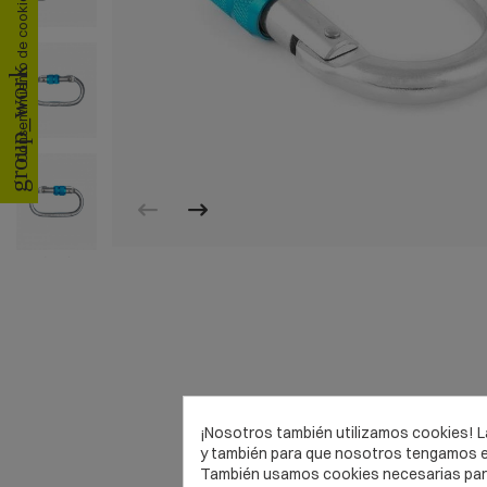
Consentimiento de cookies
group_work
¡Nosotros también utilizamos cookies! La
y también para que nosotros tengamos es
También usamos cookies necesarias para 