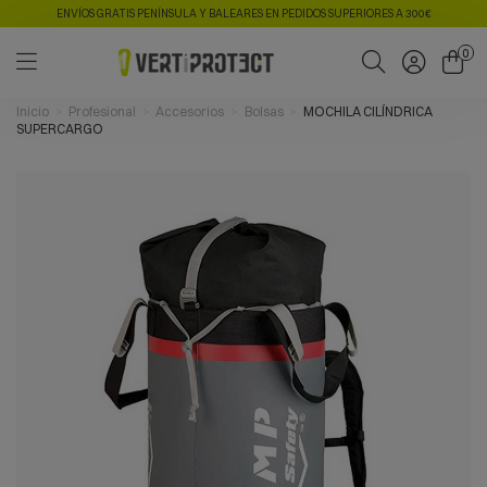
ENVÍOS GRATIS PENÍNSULA Y BALEARES EN PEDIDOS SUPERIORES A 300€
0
Inicio
Profesional
Accesorios
Bolsas
MOCHILA CILÍNDRICA
SUPERCARGO