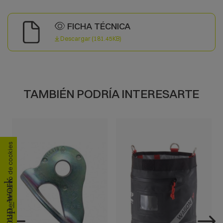
FICHA TÉCNICA
Descargar (181.45KB)
TAMBIÉN PODRÍA INTERESARTE
Consentimiento de cookies
group_work
VISTA RÁPIDA
VISTA RÁPIDA