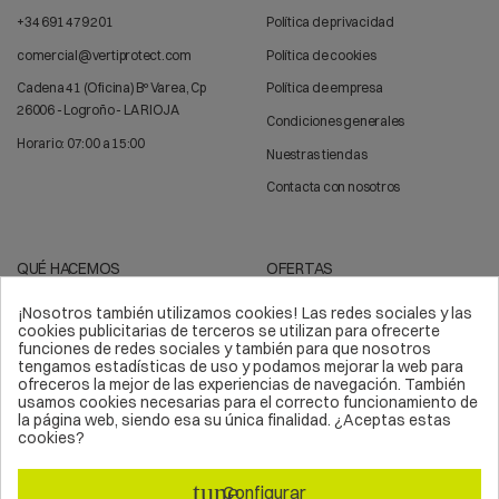
+34 691 479 201
Política de privacidad
comercial@vertiprotect.com
Política de cookies
Cadena 41 (Oficina) Bº Varea, Cp
Política de empresa
26006 - Logroño - LA RIOJA
Condiciones generales
Horario: 07:00 a 15:00
Nuestras tiendas
Contacta con nosotros
QUÉ HACEMOS
OFERTAS
¡Nosotros también utilizamos cookies! Las redes sociales y las
Trabajos verticales
Arnés de seguridad
cookies publicitarias de terceros se utilizan para ofrecerte
funciones de redes sociales y también para que nosotros
Líneas de vida
Sistemas anticaídas
tengamos estadísticas de uso y podamos mejorar la web para
ofreceros la mejor de las experiencias de navegación. También
Epis
Kits de seguridad
usamos cookies necesarias para el correcto funcionamiento de
la página web, siendo esa su única finalidad. ¿Aceptas estas
Equipos de protección
Material deportivo
cookies?
Equipos verticales
Soluciones en altura
tune
Asesoramiento en altura
Escalada
Configurar