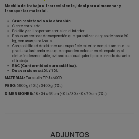
Mochila de trabajo ultrarresistente, ideal para almacenar y
transportar material.
Gran resistencia
a la abrasión.
Cierre enrollado.
Bolsillo y anillos portamaterial en el interior.
Robustas correas de suspensión que garantizan cargas de hasta 80
kg, con asas para izarla.
Con posibilidad de obtener una superficie exterior completamente lisa,
gracias a las hombreras que se pueden colocar en el respaldo y al
cinturón desmontable, evitando así cualquier tipo de enredo durante
el trabajo.
EAC (Conformidad euroasiática).
Dos versiones: 40 L / 70 L.
MATERIAL:
Tarpaulin TPU 4500D.
PESO:
2900 g (40 L) / 3400 g (70 L).
DIMENSIONES:
28 x 34 x 63 cm (40 L) / 30 x 40 x 70 cm (70 L).
ADJUNTOS