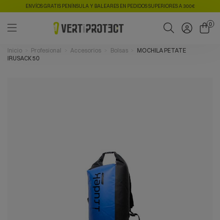
ENVÍOS GRATIS PENÍNSULA Y BALEARES EN PEDIDOS SUPERIORES A 300€
0
Inicio
Profesional
Accesorios
Bolsas
MOCHILA PETATE
IRUSACK 50