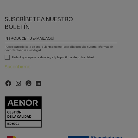
SUSCRÍBETE A NUESTRO
BOLETÍN
Puede darse de baja en cualquier momento. Para ello, consulte nuestra información
de contacto en el aviso legal.
He leído y acepto el
aviso legal
y la
política de privacidad
.
Suscribirme