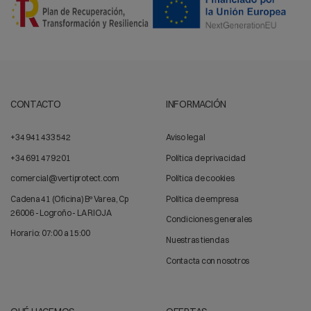
CONTACTO
INFORMACIÓN
+34 941 433 542
Aviso legal
+34 691 479 201
Política de privacidad
comercial@vertiprotect.com
Política de cookies
Cadena 41 (Oficina) Bº Varea, Cp
Política de empresa
26006 - Logroño - LA RIOJA
Condiciones generales
Horario: 07:00 a 15:00
Nuestras tiendas
Contacta con nosotros