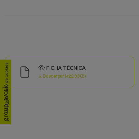
Consentimiento de cookies
FICHA TÉCNICA
Descargar (422.83KB)
group_work