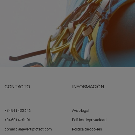
CONTACTO
INFORMACIÓN
+34 941 433 542
Aviso legal
+34 691 479 201
Política de privacidad
comercial@vertiprotect.com
Política de cookies