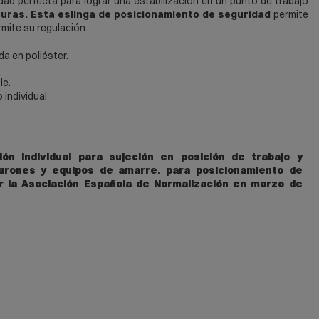
dad perfecta para lograr una estabilización en un punto de trabajo
turas. Esta eslinga de posicionamiento de seguridad
permite
mite su regulación.
da en poliéster.
le.
 individual
ión individual para sujeción en posición de trabajo y
turones y equipos de amarre. para posicionamiento de
or la Asociación Española de Normalización en marzo de