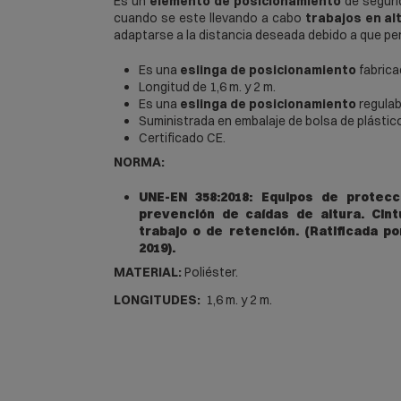
Es un
elemento de posicionamiento
de seguri
cuando se este llevando a cabo
trabajos en al
adaptarse a la distancia deseada debido a que per
Es una
eslinga de posicionamiento
fabrica
Longitud de 1,6 m. y 2 m.
Es una
eslinga de posicionamiento
regulab
Suministrada en embalaje de bolsa de plástico
Certificado CE.
NORMA:
UNE-EN 358:2018: Equipos de protecc
prevención de caídas de altura. Cin
trabajo o de retención. (Ratificada p
2019).
MATERIAL:
Poliéster.
LONGITUDES:
1,6 m. y 2 m.