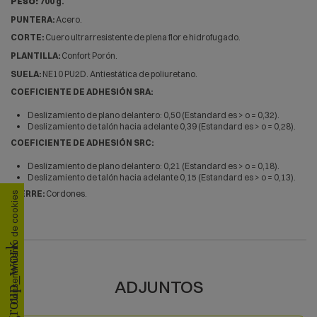
PESO:
700 g.
PUNTERA:
Acero.
CORTE:
Cuero ultrarresistente de plena flor e hidrofugado.
PLANTILLA:
Confort Porón.
SUELA:
NE10 PU2D. Antiestática de poliuretano.
COEFICIENTE DE ADHESIÓN SRA:
Deslizamiento de plano delantero: 0,50 (Estandard es > o = 0,32).
Deslizamiento de talón hacia adelante 0,39 (Estandard es > o = 0,28).
COEFICIENTE DE ADHESIÓN SRC:
Deslizamiento de plano delantero: 0,21 (Estandard es > o = 0,18).
Deslizamiento de talón hacia adelante 0,15 (Estandard es > o = 0,13).
CIERRE:
Cordones.
Consentimiento de cookies
group_work
ADJUNTOS