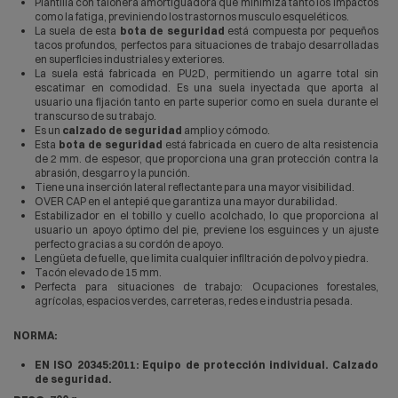
Plantilla con talonera amortiguadora que minimiza tanto los impactos
como la fatiga, previniendo los trastornos musculo esqueléticos.
La suela de esta
bota de seguridad
está compuesta por pequeños
tacos profundos, perfectos para situaciones de trabajo desarrolladas
en superficies industriales y exteriores.
La suela está fabricada en PU2D, permitiendo un agarre total sin
escatimar en comodidad. Es una suela inyectada que aporta al
usuario una fijación tanto en parte superior como en suela durante el
transcurso de su trabajo.
Es un
calzado de seguridad
amplio y cómodo.
Esta
bota de seguridad
está fabricada en cuero de alta resistencia
de 2 mm. de espesor, que proporciona una gran protección contra la
abrasión, desgarro y la punción.
Tiene una inserción lateral reflectante para una mayor visibilidad.
OVER CAP en el antepié que garantiza una mayor durabilidad.
Estabilizador en el tobillo y cuello acolchado, lo que proporciona al
usuario un apoyo óptimo del pie, previene los esguinces y un ajuste
perfecto gracias a su cordón de apoyo.
Lengüeta de fuelle, que limita cualquier infiltración de polvo y piedra.
Tacón elevado de 15 mm.
Perfecta para situaciones de trabajo: Ocupaciones forestales,
agrícolas, espacios verdes, carreteras, redes e industria pesada.
NORMA:
EN ISO 20345:2011: Equipo de protección individual. Calzado
de seguridad.