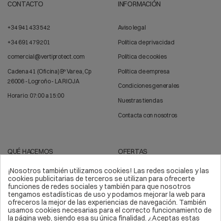
CONTACTO
INFORMACIÓN
+34 941 433 542
Aviso legal
+34 691 479 201
Política de privacidad
comercial@vertiprotect.com
Política de cookies
Cadena 41 (Oficina) Bº Varea, Cp
Política de empresa
26006 - Logroño - LA RIOJA
Condiciones generales
Horario: 07:00 a 15:00
Nuestras tiendas
Contacta con nosotros
QUÉ HACEMOS
OFERTAS
¡Nosotros también utilizamos cookies! Las redes sociales y las
Trabajos verticales
Arnés de seguridad
cookies publicitarias de terceros se utilizan para ofrecerte
funciones de redes sociales y también para que nosotros
Líneas de vida
Sistemas anticaídas
tengamos estadísticas de uso y podamos mejorar la web para
ofreceros la mejor de las experiencias de navegación. También
Epis
Kits de seguridad
usamos cookies necesarias para el correcto funcionamiento de
la página web, siendo esa su única finalidad. ¿Aceptas estas
Equipos de protección
Material deportivo