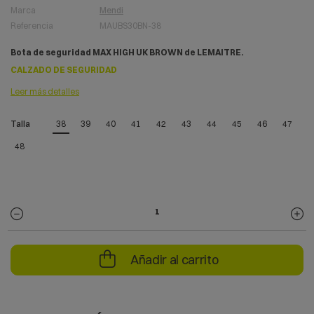
Marca
Mendi
Referencia
MAUBS30BN-38
Bota de seguridad MAX HIGH UK BROWN de LEMAITRE.
CALZADO DE SEGURIDAD
Leer más detalles
Talla
38
39
40
41
42
43
44
45
46
47
48
Añadir al carrito