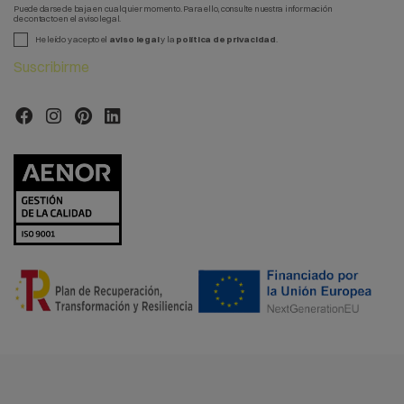
Puede darse de baja en cualquier momento. Para ello, consulte nuestra información
de contacto en el aviso legal.
He leído y acepto el
aviso legal
y la
política de privacidad
.
Suscribirme