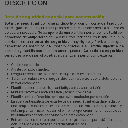
DESCRIPCIÓN
Bota de seguridad especial para construcción.
Bota de seguridad
con diseño deportivo, con un corte de tejido con
hidrofugado
S3
que aporta una gran resistente a la abrasión. La puntera es
de acero inoxidable. Se compone de una plantilla interior confort textil con
capacidad de antiperforación
.
La suela está fabricada en
PU2D
, lo que lo
convierte en una
bota de seguridad
muy ligero y flexible, con gran
capacidad de absorción del impacto gracias a su amplia superficie de
contacto y plantilla con talonera amortiguadora.
Calzado de seguridad
perfecto para el desarrollo de trabajos tanto en interior como exterior.
Cuello acolchado.
Ajuste cómodo y ancho.
Lengüeta con fuelle exterior hidrófugo de cuero sintético.
Talón del
calzado de seguridad
con refuerzo que la dota de una
mayor estabilidad.
Plantilla confort con burbuja antifatiga en la zona del talón.
Puntera reforzada anti-abrasión y acero inoxidable.
Plantilla anti-perforación textil que evita cualquier penetración.
La suela antiestática de esta
bota de seguridad
está diseñada con
una amplia superficie de contacto, con un dibujo muy definido y
autolimpiante. Este desarrollo le proporciona una capacidad
multifunción conservando una excelente estabilidad.
Entresuela resistente a perforaciones gracias a que está fabricada
con un tejido de alta tenacidad de penetración 0.