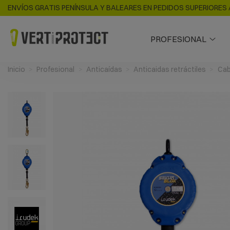
ENVÍOS GRATIS PENÍNSULA Y BALEARES EN PEDIDOS SUPERIORES 
PROFESIONAL
Inicio
Profesional
Anticaídas
Anticaidas retráctiles
Cab