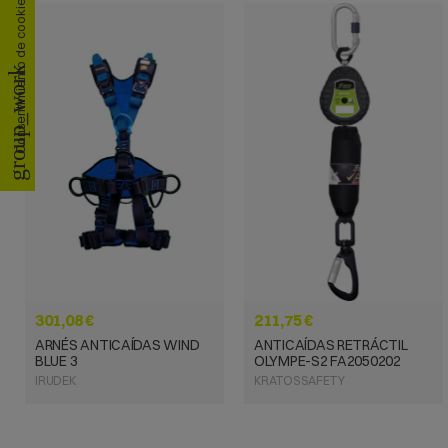
Consentimiento de cookies
group_work
VISTA RÁPIDA
VISTA RÁPIDA
301,08 €
211,75 €
ARNÉS ANTICAÍDAS WIND
ANTICAÍDAS RETRÁCTIL
BLUE 3
OLYMPE-S2 FA2050202
IRUDEK
KRATOS SAFETY