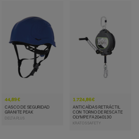
VISTA RÁPIDA
VISTA RÁPIDA
44,89 €
1.724,86 €
CASCO DE SEGURIDAD
ANTICAÍDAS RETRÁCTIL
GRANITE PEAK
CON TORNO DE RESCATE
OLYMPE FA2040130
DELTA PLUS
KRATOS SAFETY