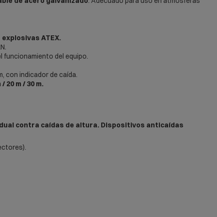
able
de acero galvanizado
. Adecuado para uso en atmósferas
 explosivas ATEX.
N.
 el funcionamiento del equipo.
, con indicador de caída.
/ 20 m / 30 m.
idual contra caídas de altura. Dispositivos anticaídas
ectores).