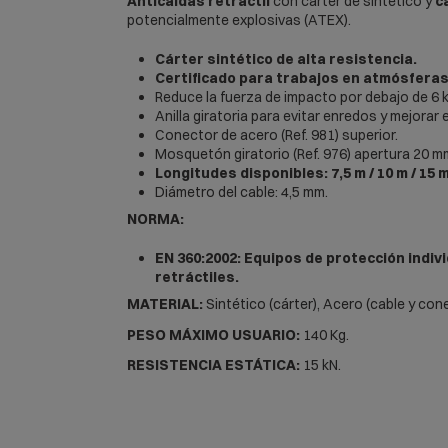
Anticaídas retráctil
con cárter de sintético y
c
potencialmente explosivas (ATEX).
Cárter sintético de alta resistencia.
Certificado para trabajos en atmósferas
Reduce la fuerza de impacto por debajo de 6 k
Anilla giratoria para evitar enredos y mejorar
Conector de acero (Ref. 981) superior.
Mosquetón giratorio (Ref. 976) apertura 20 mm
Longitudes disponibles: 7,5 m / 10 m / 15 m 
Diámetro del cable: 4,5 mm.
NORMA:
EN 360:2002: Equipos de protección indiv
retráctiles.
MATERIAL:
Sintético (cárter), Acero (cable y con
PESO MÁXIMO USUARIO:
140 Kg.
RESISTENCIA ESTÁTICA:
15 kN.