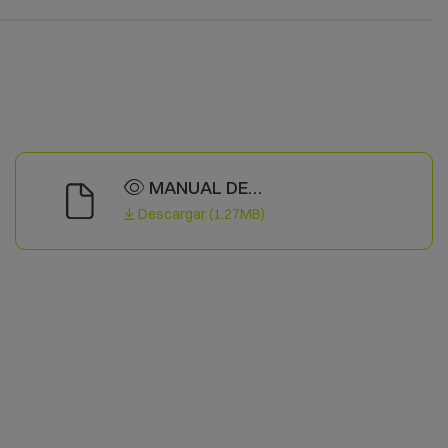
MANUAL DE
INSTRUCCIONES
Descargar (1.27MB)