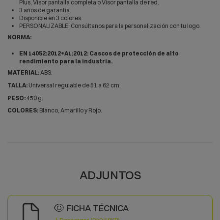
Plus, Visor pantalla completa o Visor pantalla de red.
3 años de garantía.
Disponible en 3 colores.
PERSONALIZABLE: Consúltanos para la personalización con tu logo.
NORMA:
EN 14052:2012+A1:2012: Cascos de protección de alto
rendimiento para la industria.
MATERIAL:
ABS.
TALLA:
Universal regulable de
51 a 62 cm.
PESO:
450 g.
COLORES:
Blanco, Amarillo y Rojo.
ADJUNTOS
FICHA TÉCNICA