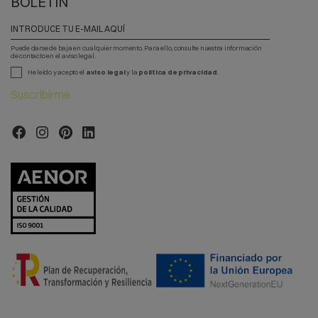
BOLETÍN
Puede darse de baja en cualquier momento. Para ello, consulte nuestra información
de contacto en el aviso legal.
He leído y acepto el
aviso legal
y la
política de privacidad
.
Suscribirme