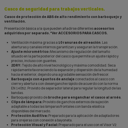
Casco de seguridad para trabajos verticales.
Casco de protección de ABS de alto rendimiento con barboquejo y
ventilación.
Presentación básica a la que pueden añadirse diferentes
accesorios
adquiridos por separado. *V
er ACCESORIOS PARA CASCOS.
Ventilación máxima gracias a
10 ranuras de aireación
. Las
aberturas y canales internos garantizan y aseguran la transpiración.
Ajuste micrométrico:
Mecanismo de regulación del tamaño
situado en la parte posterior del casco que permite un ajuste rápido y
preciso, incluso con guantes.
2DRY:
Tejido de alto nivel tecnológico y máxima comodidad. Seca
rápidamente favoreciendo la expansión y dispersión de la humedad
hacia el exterior, dejando una agradable sensación de frescor.
Barboquejo con 4 puntos de anclaje
conectados al casco con
cierre y abertura con desenganche rápido de acuerdo con la norma
EN 14052. Provisto de separador lateral para regular la longitud de las
bandas.
Barboquejo provisto de
broche para enganchar el casco al arnés
.
Clips de lámpara:
Provisto de ganchos externos de sujeción
adaptable a todas las lámparas frontales con banda elástica
disponibles del mercado.
Protección Auditiva:
Preparado para la aplicación de adaptadores
para orejeras con conexión a bayoneta.
Protección Visual y Facial:
Preparado para el uso con el Visor V2