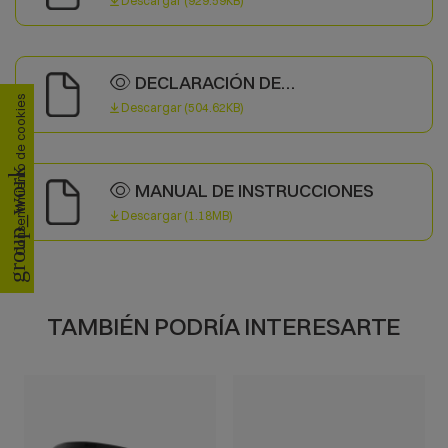
Descargar (929.59KB)
DECLARACIÓN DE
CONFORMIDAD
Consentimiento de cookies
Descargar (504.62KB)
group_work
MANUAL DE INSTRUCCIONES
Descargar (1.18MB)
TAMBIÉN PODRÍA INTERESARTE