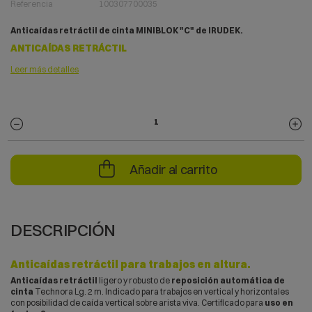
Referencia
100307700035
Anticaídas retráctil de cinta MINIBLOK "C" de IRUDEK.
ANTICAÍDAS RETRÁCTIL
Leer más detalles
Añadir al carrito
DESCRIPCIÓN
Anticaídas retráctil para trabajos en altura.
Anticaídas retráctil
ligero y robusto de
reposición automática de
cinta
Technora Lg. 2 m. Indicado para trabajos en vertical y horizontales
con posibilidad de caída vertical sobre arista viva. Certificado para
uso en