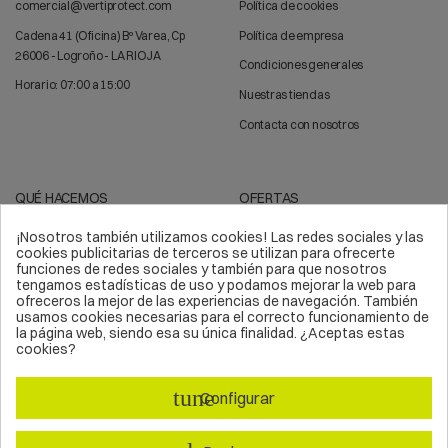
comercial@vertiprotect.com
Política de cookies
Cadena 41 (Oficina) Bº Varea, Cp
Política de empresa
26006 - Logroño - LA RIOJA
Condiciones generales
Horario: 07:00 a 15:00
Nuestras tiendas
Contacta con nosotros
QUÉ HACEMOS
OFERTAS
¡Nosotros también utilizamos cookies! Las redes sociales y las
Trabajos verticales
Arnés de seguridad
cookies publicitarias de terceros se utilizan para ofrecerte
funciones de redes sociales y también para que nosotros
Líneas de vida
Sistemas anticaídas
tengamos estadísticas de uso y podamos mejorar la web para
ofreceros la mejor de las experiencias de navegación. También
Epis
Kits de seguridad
usamos cookies necesarias para el correcto funcionamiento de
la página web, siendo esa su única finalidad. ¿Aceptas estas
Equipos de protección
Material deportivo
cookies?
Equipos verticales
Soluciones en altura
tune
Asesoramiento en altura
Escalada
Configurar
Formación
Equipamientos