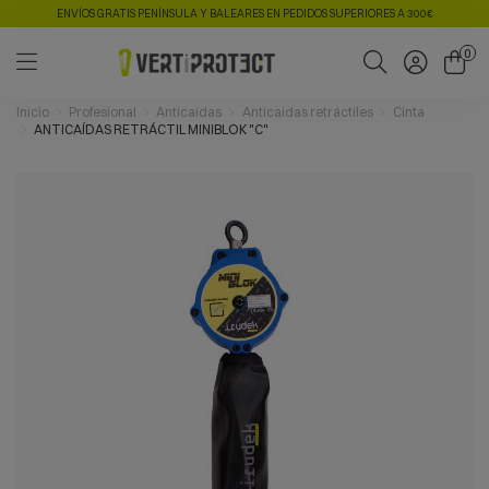
ENVÍOS GRATIS PENÍNSULA Y BALEARES EN PEDIDOS SUPERIORES A 300€
0
Inicio
Profesional
Anticaídas
Anticaidas retráctiles
Cinta
ANTICAÍDAS RETRÁCTIL MINIBLOK "C"