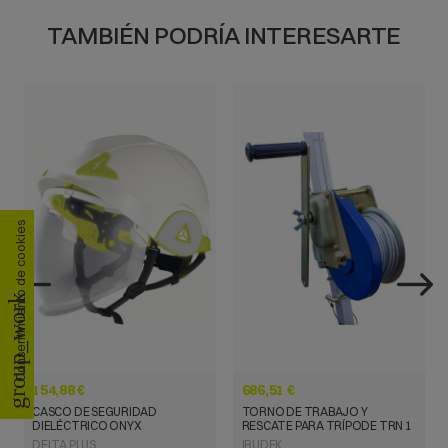
TAMBIÉN PODRÍA INTERESARTE
Consentimiento de cookies
VISTA RÁPIDA
VISTA RÁPIDA
group_work
154,88 €
686,51 €
CASCO DE SEGURIDAD
TORNO DE TRABAJO Y
DIELÉCTRICO ONYX
RESCATE PARA TRÍPODE TRN 1
DELTA PLUS
IRUDEK