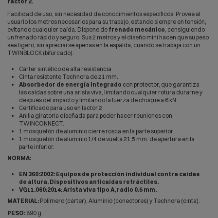
factor 2.
Facilidad de uso, sin necesidad de conocimientos específicos. Provee al
usuario los metros necesarios para su trabajo, estando siempre en tensión,
evitando cualquier caída. Dispone de
frenado mecánico
, consiguiendo
un frenado rápido y seguro. Sus 2 metros y el diseño mini hacen que su peso
sea ligero, sin apreciarse apenas en la espalda, cuando se trabaja con un
TWINBLOCK (bifurcado).
Cárter sintético de alta resistencia.
Cinta resistente Technora de 21 mm.
Absorbedor de energía integrado
con protector, que garantiza
las caídas sobre una arista viva, limitando cualquier rotura durarne y
después del impacto y limitando la fuerza de choque a 6 kN.
Certificado para uso en factor 2.
Anilla giratoria diseñada para poder hacer reuniones con
TWINCONNECT.
1 mosquetón de aluminio cierre rosca en la parte superior.
1 mosquetón de aluminio 1/4 de vuelta 21,5 mm. de apertura en la
parte inferior.
NORMA:
EN 360:2002: Equipos de protección individual contra caídas
de altura. Dispositivos anticaídas retráctiles.
VG11.060:2014: Arista viva tipo A, radio 0.5 mm.
MATERIAL:
Polímero (cárter), Aluminio (conectores) y Technora (cinta).
PESO:
890 g.