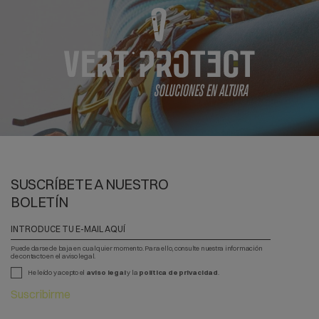
SUSCRÍBETE A NUESTRO
BOLETÍN
Puede darse de baja en cualquier momento. Para ello, consulte nuestra información
de contacto en el aviso legal.
He leído y acepto el
aviso legal
y la
política de privacidad
.
Suscribirme